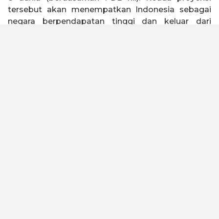
tersebut akan menempatkan Indonesia sebagai
negara berpendapatan tinggi dan keluar dari
jebakan negara kelas menengah (
middle income
trap
).
Indonesia 2045 memiliki visi untuk menjadi negara
tangguh, sejahtera, inklusif, dan berkelanjutan.
Untuk mewujudkan visi tersebut, Kadin Indonesia
telah melakukan kajian dengan melibatkan seluruh
elemen bangsa baik asosiasi, akademisi, serikat
buruh, organisasi keagamaan, pelaku usaha dan
industri untuk merumuskan Peta Jalan Indonesia
Emas 2045. Kami meyakini dengan landasan
filosofi “Gotong Royong” dan “Bhinneka Tunggal
Ika” yang diimplementasikan oleh kualitas SDM
yang unggul, maka visi ini dapat tercapai.
Untuk menjadi negara maju dan lepas dari jebakan
negara kelas menengah, Peta Jalan ini